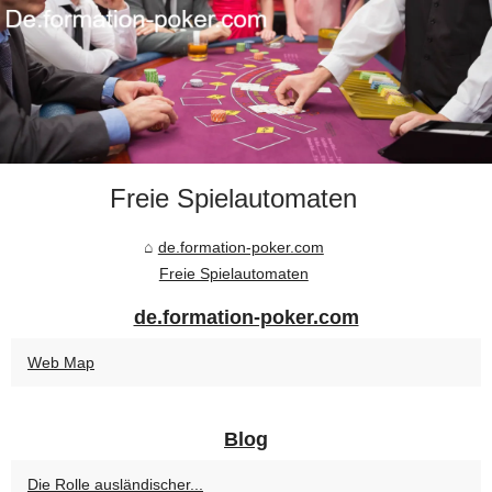
Freie Spielautomaten
de.formation-poker.com
Freie Spielautomaten
de.formation-poker.com
Web Map
Blog
Die Rolle ausländischer...